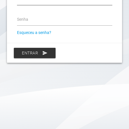
Senha
Esqueceu a senha?
send
ENTRAR